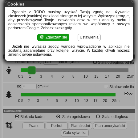
Cookies
f=
mm
Zgodnie z RODO musimy uzyskać Twoją zgodę na używanie
24
40
65
95
130
175
230
300mm
ciasteczek (cookies) oraz local storage w tej witrynie. Wykorzystujemy je,
aby przechowywać Twoje ustawienia oraz w celu analizy ruchu i
dostarczania spersonalizowanych reklam we współpracy z naszym
partnerem Google.
Zobacz szczegóły
f/
1
1.4
2
2.8
4
5.6
8
11
16
22
32
45
64
Zgadzam się
Ustawienia
Konwerter:
Jeżeli nie wyrazisz zgody, wartości wprowadzone w aplikacji nie
zostaną zapamiętane przy kolejnej wizycie. W każdej chwili możesz
zmienić swoje ustawienia.
Odległość
Postać (ostrość):
cm = 1,40m
Stała odległość od tła
0.3
1
3
4
6
8
10
13
17
20
25m
Tło:
cm = ∞
Skalowanie tła
0.5
2
3
4
6
8
10
13
17
20
25m
Kadrowanie
Blokada kadru
Stała ogniskowa
Stała odległość
Twarz
Portret
Plan średni
Plan amerykański
Cała sylwetka