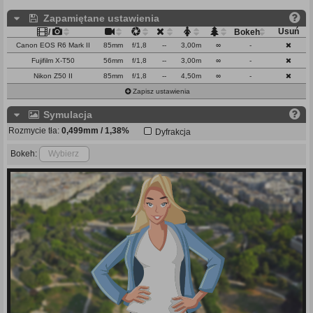
Zapamiętane ustawienia
Usuń
/
Bokeh
Canon EOS R6 Mark II
85mm
f/1,8
--
3,00m
∞
-
Fujifilm X-T50
56mm
f/1,8
--
3,00m
∞
-
Nikon Z50 II
85mm
f/1,8
--
4,50m
∞
-
Zapisz ustawienia
Symulacja
Rozmycie tła:
0,499mm / 1,38%
Dyfrakcja
Bokeh:
Wybierz