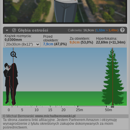
© dofsimulator.net
Głębia ostrości
Całkowita:
16,9cm
(
1,32m
~
1,49m
)
Krążek rozmycia:
Przed
Za obiektem:
Hiperfokalna:
0,0300mm
obiektem:
9,0cm
(53,0%)
22,69m (>11,34m)
7,9cm
(47,0%)
0
5
10
15
20
25m
50m
© Michał Bemowski
www.michalbemowski.pl
Ta strona zawiera linki afiliacyjne. Jestem Partnerem Amazon i otrzymuję
wynagrodzenie z tytułu określonych zakupów dokonywanych za moim
pośrednictwem.