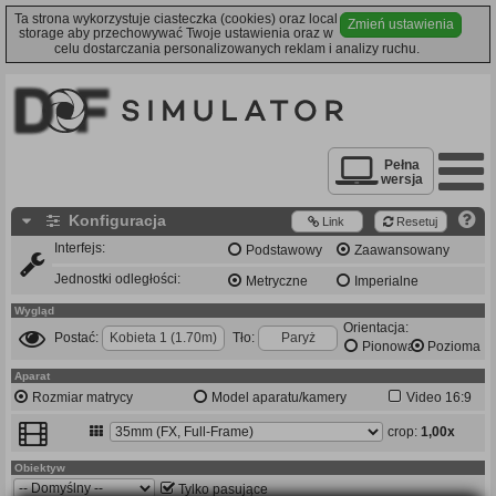
Ta strona wykorzystuje ciasteczka (cookies) oraz local
Zmień ustawienia
storage aby przechowywać Twoje ustawienia oraz w
celu dostarczania personalizowanych reklam i analizy ruchu.
Pełna
wersja
Konfiguracja
Link
Resetuj
Interfejs:
Podstawowy
Zaawansowany
Jednostki odległości:
Metryczne
Imperialne
Wygląd
Orientacja:
Postać:
Kobieta 1 (1.70m)
Tło:
Paryż
Pionowa
Pozioma
Aparat
Rozmiar matrycy
Model aparatu/kamery
Video 16:9
crop:
1,00x
Obiektyw
Tylko pasujące